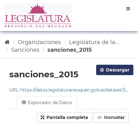
Ir
Togg
al
navig
contenido
Organizaciones
Legislatura de la...
Sanciones
sanciones_2015
Descargar
sanciones_2015
URL:
https://datos.legislaturaneuquen.gob.ar/dataset/585c96da-4678-49cf-9ddc-e2c93214563b/resource/784ec817-04cb-4acc-bbab-24f2b739541b/download/tabla_sanciones_2015.csv
Explorador de Datos
Pantalla completa
Incrustar