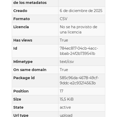
de los metadatos
Creado
6 de diciembre de 2025
Formato
CSV
Licencia
No se ha provisto de
una licencia
Has views
True
Id
784ec817-04cb-4acc-
bbab-24f2b739541b
Mimetype
text/csv
On same domain
True
Package id
585c96da-4678-49cf-
9ddc-e2c93214563b
Position
17
Size
15,5 KiB
State
active
Url type
upload