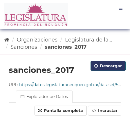
Ir
Togg
al
navig
contenido
Organizaciones
Legislatura de la...
Sanciones
sanciones_2017
Descargar
sanciones_2017
URL:
https://datos.legislaturaneuquen.gob.ar/dataset/585c96da-4678-49cf-9ddc-e2c93214563b/resource/6e054625-5bd3-4b2c-a87a-91f6ef93a3b8/download/tabla_sanciones_2017.csv
Explorador de Datos
Pantalla completa
Incrustar