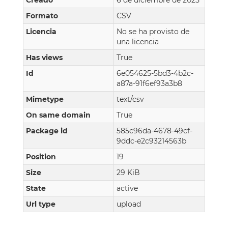
Creado
6 de diciembre de 2025
Formato
CSV
Licencia
No se ha provisto de
una licencia
Has views
True
Id
6e054625-5bd3-4b2c-
a87a-91f6ef93a3b8
Mimetype
text/csv
On same domain
True
Package id
585c96da-4678-49cf-
9ddc-e2c93214563b
Position
19
Size
29 KiB
State
active
Url type
upload