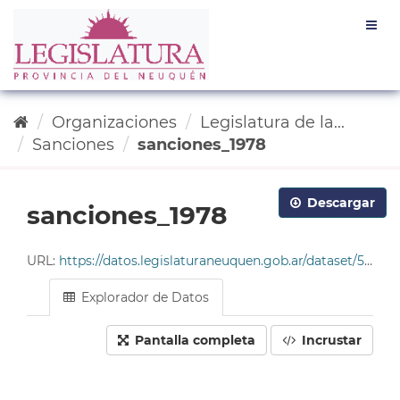
Ir
Togg
al
navig
contenido
Organizaciones
Legislatura de la...
Sanciones
sanciones_1978
Descargar
sanciones_1978
URL:
https://datos.legislaturaneuquen.gob.ar/dataset/585c96da-4678-49cf-9ddc-e2c93214563b/resource/774413ed-d963-4aae-b719-2cc20f1d4ab3/download/tabla_sanciones_1978.csv
Explorador de Datos
Pantalla completa
Incrustar