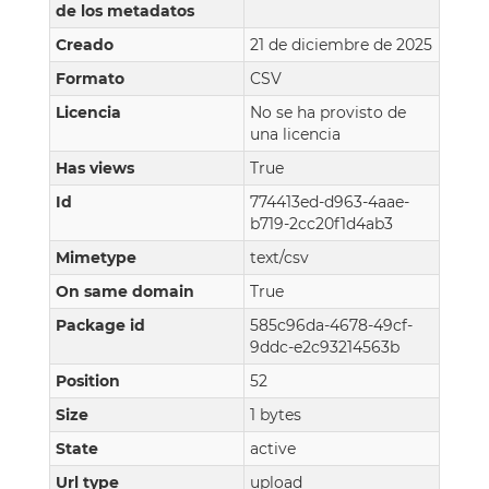
de los metadatos
Creado
21 de diciembre de 2025
Formato
CSV
Licencia
No se ha provisto de
una licencia
Has views
True
Id
774413ed-d963-4aae-
b719-2cc20f1d4ab3
Mimetype
text/csv
On same domain
True
Package id
585c96da-4678-49cf-
9ddc-e2c93214563b
Position
52
Size
1 bytes
State
active
Url type
upload