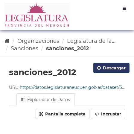
Ir
Togg
al
navig
contenido
Organizaciones
Legislatura de la...
Sanciones
sanciones_2012
Descargar
sanciones_2012
URL:
https://datos.legislaturaneuquen.gob.ar/dataset/585c96da-4678-49cf-9ddc-e2c93214563b/resource/6b739102-b959-4f5a-af3a-845568332876/download/tabla_sanciones_2012.csv
Explorador de Datos
Pantalla completa
Incrustar