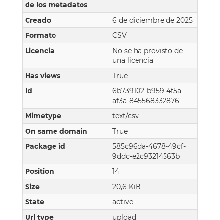
de los metadatos
Creado
6 de diciembre de 2025
Formato
CSV
Licencia
No se ha provisto de
una licencia
Has views
True
Id
6b739102-b959-4f5a-
af3a-845568332876
Mimetype
text/csv
On same domain
True
Package id
585c96da-4678-49cf-
9ddc-e2c93214563b
Position
14
Size
20,6 KiB
State
active
Url type
upload