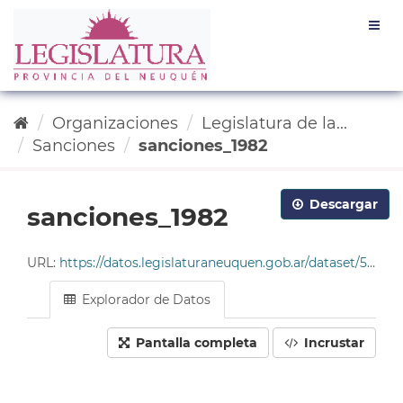
Ir
Togg
al
navig
contenido
Organizaciones
Legislatura de la...
Sanciones
sanciones_1982
Descargar
sanciones_1982
URL:
https://datos.legislaturaneuquen.gob.ar/dataset/585c96da-4678-49cf-9ddc-e2c93214563b/resource/47ac662e-d405-48cc-9b6f-fa7423ec170d/download/tabla_sanciones_1982.csv
Explorador de Datos
Pantalla completa
Incrustar