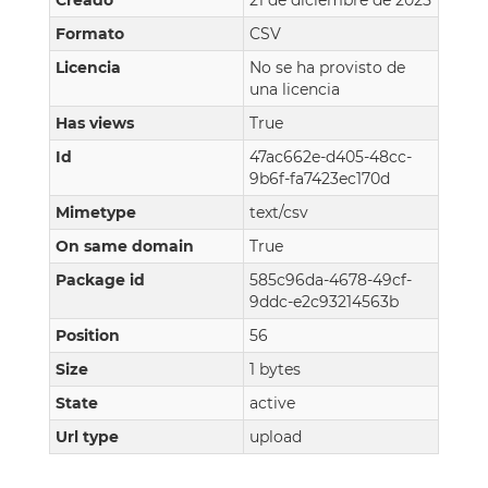
Creado
21 de diciembre de 2025
Formato
CSV
Licencia
No se ha provisto de
una licencia
Has views
True
Id
47ac662e-d405-48cc-
9b6f-fa7423ec170d
Mimetype
text/csv
On same domain
True
Package id
585c96da-4678-49cf-
9ddc-e2c93214563b
Position
56
Size
1 bytes
State
active
Url type
upload