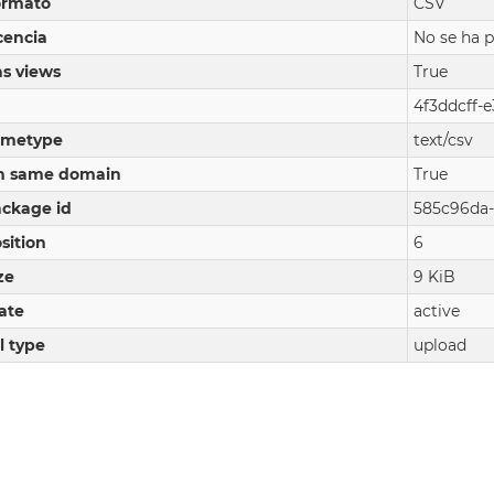
ormato
CSV
cencia
No se ha p
s views
True
4f3ddcff-
imetype
text/csv
n same domain
True
ckage id
585c96da-
sition
6
ze
9 KiB
ate
active
l type
upload