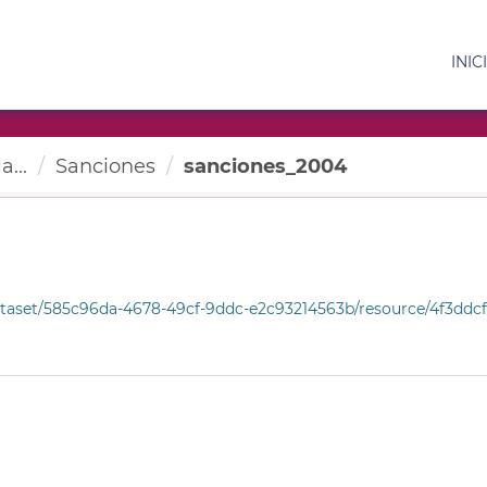
INIC
a...
Sanciones
sanciones_2004
et/585c96da-4678-49cf-9ddc-e2c93214563b/resource/4f3ddcff-e360-49b5-8a