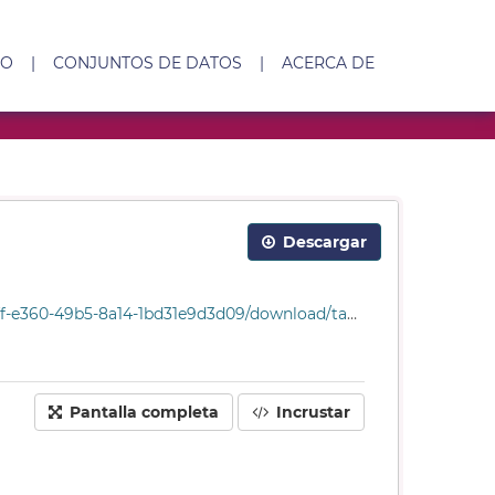
IO
|
CONJUNTOS DE DATOS
|
ACERCA DE
Descargar
14-1bd31e9d3d09/download/tabla_sanciones_2004.csv
Pantalla completa
Incrustar