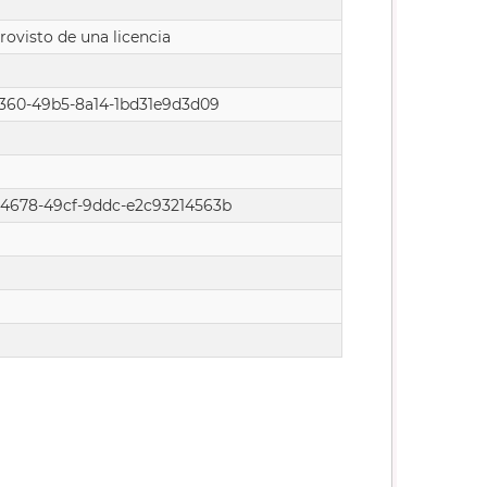
rovisto de una licencia
e360-49b5-8a14-1bd31e9d3d09
4678-49cf-9ddc-e2c93214563b