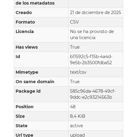
de los metadatos
Creado
21 de diciembre de 2025
Formato
CSV
Licencia
No se ha provisto de
una licencia
Has views
True
Id
b11592c5-f15b-4a4d-
9e5b-2b3500fdba52
Mimetype
text/csv
On same domain
True
Package id
585c96da-4678-49cf-
9ddc-e2c93214563b
Position
48
Size
8,4 KiB
State
active
Url type
upload