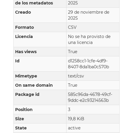
de los metadatos
2025
Creado
29 de noviembre de
2025
Formato
CSV
Licencia
No se ha provisto de
una licencia
Has views
True
Id
d1258cc1-1cfe-4df9-
8407-8da1ba0c570b
Mimetype
text/csv
On same domain
True
Package id
585c96da-4678-49cf-
9ddc-e2c93214563b
Position
3
Size
19,8 KiB
State
active