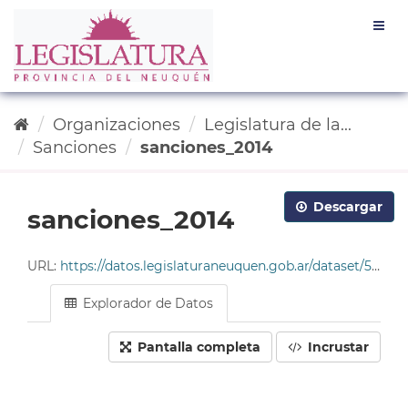
Ir
Togg
al
navig
contenido
Organizaciones
Legislatura de la...
Sanciones
sanciones_2014
Descargar
sanciones_2014
URL:
https://datos.legislaturaneuquen.gob.ar/dataset/585c96da-4678-49cf-9ddc-e2c93214563b/resource/d1258cc1-1cfe-4df9-8407-8da1ba0c570b/download/tabla_sanciones_2014.csv
Explorador de Datos
Pantalla completa
Incrustar