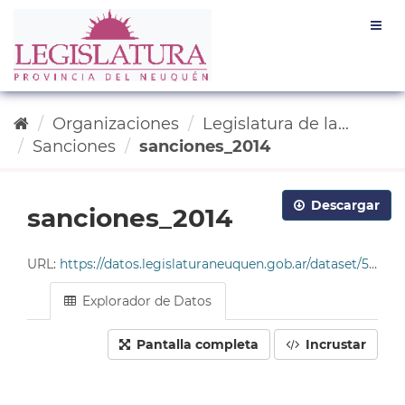
Ir
Togg
al
navig
contenido
Organizaciones
Legislatura de la...
Sanciones
sanciones_2014
Descargar
sanciones_2014
URL:
https://datos.legislaturaneuquen.gob.ar/dataset/585c96da-4678-49cf-9ddc-e2c93214563b/resource/f1755dea-6954-4a4f-bd9b-622f5409644b/download/tabla_sanciones_2014.csv
Explorador de Datos
Pantalla completa
Incrustar