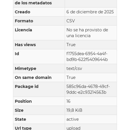
de los metadatos
Creado
6 de diciembre de 2025
Formato
CSV
Licencia
No se ha provisto de
una licencia
Has views
True
Id
f1755dea-6954-4a4f-
bd9b-622f5409644b
Mimetype
text/csv
On same domain
True
Package id
585c96da-4678-49cf-
9ddc-e2c93214563b
Position
16
Size
19,8 KiB
State
active
Url type
upload