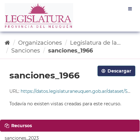
Ir
Togg
al
navig
contenido
Organizaciones
Legislatura de la...
Sanciones
sanciones_1966
Descargar
sanciones_1966
URL:
https://datos.legislaturaneuquen.gob.ar/dataset/585c96da-4678-49cf-9ddc-e2c93214563b/resource/052dbf33-820b-417b-90ef-fd2803d6a615/download/tabla_sanciones_1966.csv
Todavía no existen vistas creadas para este recurso.
Recursos
sanciones_2023