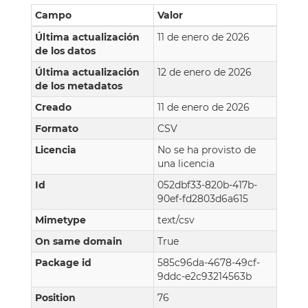
Campo
Valor
Última actualización
11 de enero de 2026
de los datos
Última actualización
12 de enero de 2026
de los metadatos
Creado
11 de enero de 2026
Formato
CSV
Licencia
No se ha provisto de
una licencia
Id
052dbf33-820b-417b-
90ef-fd2803d6a615
Mimetype
text/csv
On same domain
True
Package id
585c96da-4678-49cf-
9ddc-e2c93214563b
Position
76