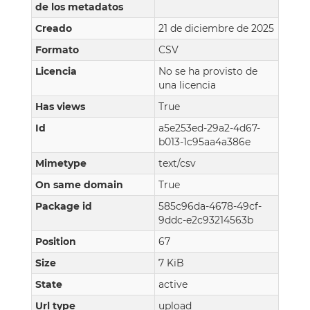
de los metadatos
Creado
21 de diciembre de 2025
Formato
CSV
Licencia
No se ha provisto de
una licencia
Has views
True
Id
a5e253ed-29a2-4d67-
b013-1c95aa4a386e
Mimetype
text/csv
On same domain
True
Package id
585c96da-4678-49cf-
9ddc-e2c93214563b
Position
67
Size
7 KiB
State
active
Url type
upload