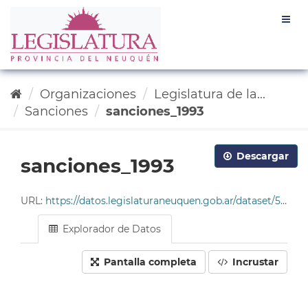
Ir
Togg
al
navig
contenido
Organizaciones
Legislatura de la...
Sanciones
sanciones_1993
Descargar
sanciones_1993
URL:
https://datos.legislaturaneuquen.gob.ar/dataset/585c96da-4678-49cf-9ddc-e2c93214563b/resource/a5e253ed-29a2-4d67-b013-1c95aa4a386e/download/tabla_sanciones_1993.csv
Explorador de Datos
Pantalla completa
Incrustar