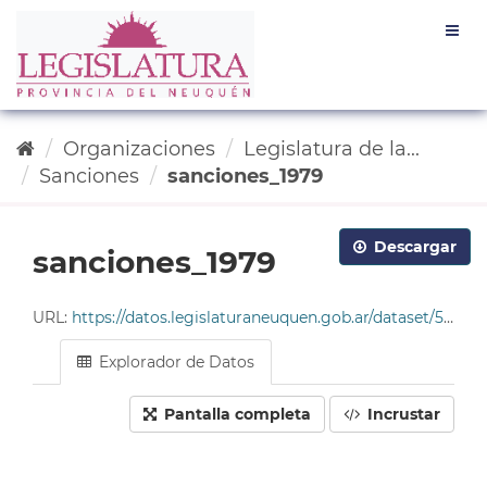
Ir
Togg
al
navig
contenido
Organizaciones
Legislatura de la...
Sanciones
sanciones_1979
Descargar
sanciones_1979
URL:
https://datos.legislaturaneuquen.gob.ar/dataset/585c96da-4678-49cf-9ddc-e2c93214563b/resource/363190cb-024b-44b4-a211-9b7bd3675832/download/tabla_sanciones_1979.csv
Explorador de Datos
Pantalla completa
Incrustar