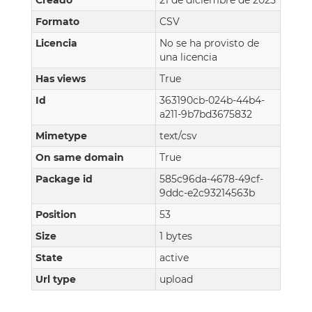
Creado
21 de diciembre de 2025
Formato
CSV
Licencia
No se ha provisto de
una licencia
Has views
True
Id
363190cb-024b-44b4-
a211-9b7bd3675832
Mimetype
text/csv
On same domain
True
Package id
585c96da-4678-49cf-
9ddc-e2c93214563b
Position
53
Size
1 bytes
State
active
Url type
upload