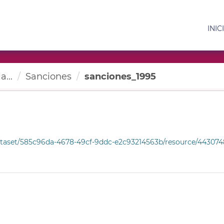
INIC
a...
Sanciones
sanciones_1995
et/585c96da-4678-49cf-9ddc-e2c93214563b/resource/44307488-f5dc-4071-8