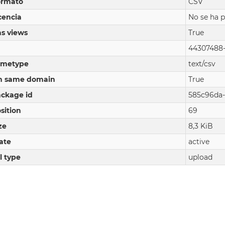
ormato
CSV
cencia
No se ha p
s views
True
44307488-
imetype
text/csv
n same domain
True
ckage id
585c96da-
sition
69
ze
8,3 KiB
ate
active
l type
upload