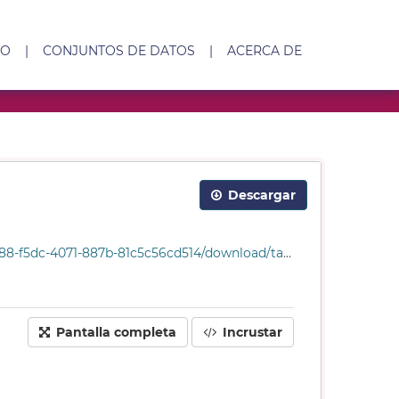
IO
|
CONJUNTOS DE DATOS
|
ACERCA DE
Descargar
87b-81c5c56cd514/download/tabla_sanciones_1995.csv
Pantalla completa
Incrustar