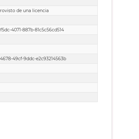
rovisto de una licencia
f5dc-4071-887b-81c5c56cd514
4678-49cf-9ddc-e2c93214563b