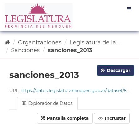
Ir
Togg
al
navig
contenido
Organizaciones
Legislatura de la...
Sanciones
sanciones_2013
Descargar
sanciones_2013
URL:
https://datos.legislaturaneuquen.gob.ar/dataset/585c96da-4678-49cf-9ddc-e2c93214563b/resource/ad9230f7-de01-4412-b1ee-a4e44e379618/download/tabla_sanciones_2013.csv
Explorador de Datos
Pantalla completa
Incrustar