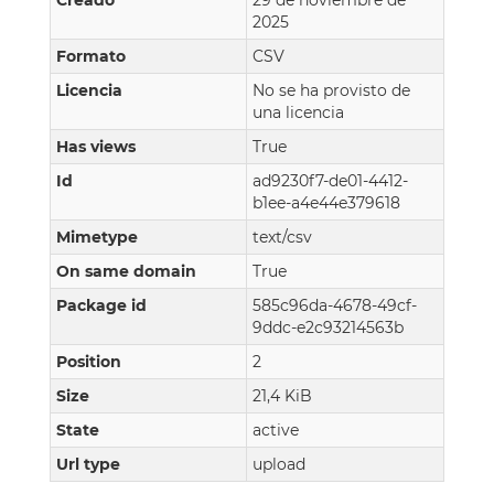
Creado
29 de noviembre de
2025
Formato
CSV
Licencia
No se ha provisto de
una licencia
Has views
True
Id
ad9230f7-de01-4412-
b1ee-a4e44e379618
Mimetype
text/csv
On same domain
True
Package id
585c96da-4678-49cf-
9ddc-e2c93214563b
Position
2
Size
21,4 KiB
State
active
Url type
upload