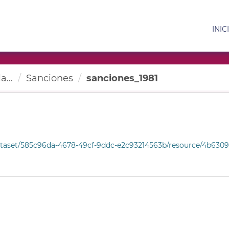
INIC
a...
Sanciones
sanciones_1981
et/585c96da-4678-49cf-9ddc-e2c93214563b/resource/4b63097c-df0c-4790-a