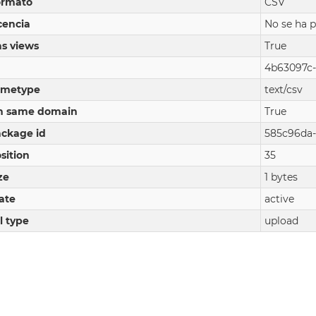
ormato
CSV
cencia
No se ha p
s views
True
4b63097c-
imetype
text/csv
n same domain
True
ckage id
585c96da-
sition
35
ze
1 bytes
ate
active
l type
upload