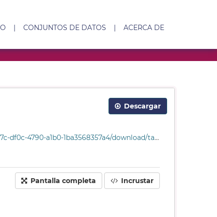
IO
|
CONJUNTOS DE DATOS
|
ACERCA DE
Descargar
1b0-1ba3568357a4/download/tabla_sanciones_1981.csv
Pantalla completa
Incrustar