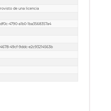
rovisto de una licencia
df0c-4790-a1b0-1ba3568357a4
4678-49cf-9ddc-e2c93214563b