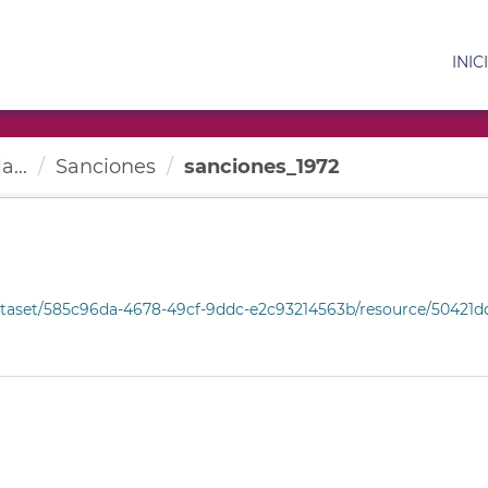
INIC
a...
Sanciones
sanciones_1972
et/585c96da-4678-49cf-9ddc-e2c93214563b/resource/50421dd6-05f7-40c3-b