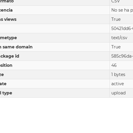
ormato
CSV
cencia
No se ha p
s views
True
50421dd6-
imetype
text/csv
n same domain
True
ckage id
585c96da-
sition
46
ze
1 bytes
ate
active
l type
upload