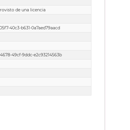
rovisto de una licencia
05f7-40c3-b631-0a7aed79aacd
4678-49cf-9ddc-e2c93214563b