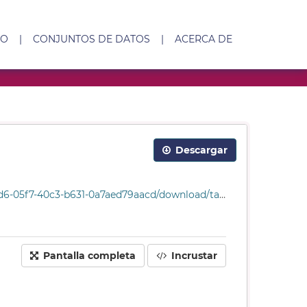
IO
|
CONJUNTOS DE DATOS
|
ACERCA DE
Descargar
631-0a7aed79aacd/download/tabla_sanciones_1972.csv
Pantalla completa
Incrustar