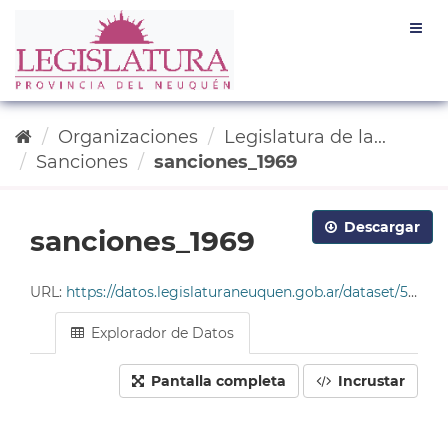
Ir
Togg
al
navig
contenido
Organizaciones
Legislatura de la...
Sanciones
sanciones_1969
Descargar
sanciones_1969
URL:
https://datos.legislaturaneuquen.gob.ar/dataset/585c96da-4678-49cf-9ddc-e2c93214563b/resource/5ebc78ee-9014-4efe-a70f-92bb328fb186/download/tabla_sanciones_1969.csv
Explorador de Datos
Pantalla completa
Incrustar