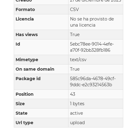
Creado
21 de diciembre de 2025
Formato
CSV
Licencia
No se ha provisto de
una licencia
Has views
True
Id
5ebc78ee-9014-4efe-
a70f-92bb328fb186
Mimetype
text/csv
On same domain
True
Package id
585c96da-4678-49cf-
9ddc-e2c93214563b
Position
43
Size
1 bytes
State
active
Url type
upload