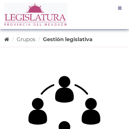
Ir
Togg
al
navig
contenido
Grupos
Gestión legislativa